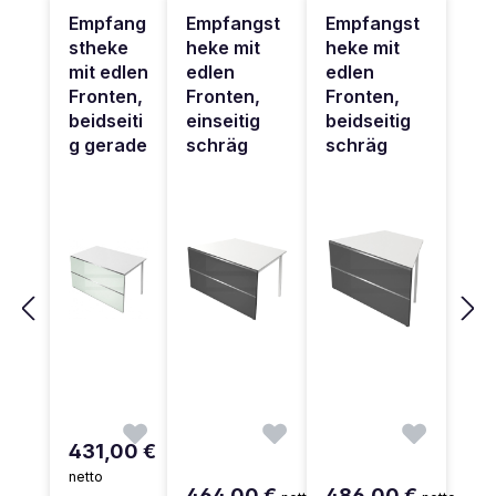
Empfang
Empfangst
Empfangst
stheke
heke mit
heke mit
mit edlen
edlen
edlen
Fronten,
Fronten,
Fronten,
beidseiti
einseitig
beidseitig
g gerade
schräg
schräg
431,00 €
netto
464,00 €
486,00 €