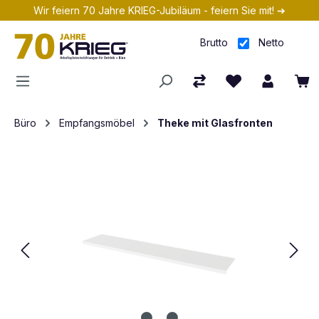
Wir feiern 70 Jahre KRIEG-Jubiläum - feiern Sie mit! ➔
Zum Hauptinhalt springen
Brutto
Netto
Büro
Empfangsmöbel
Theke mit Glasfronten