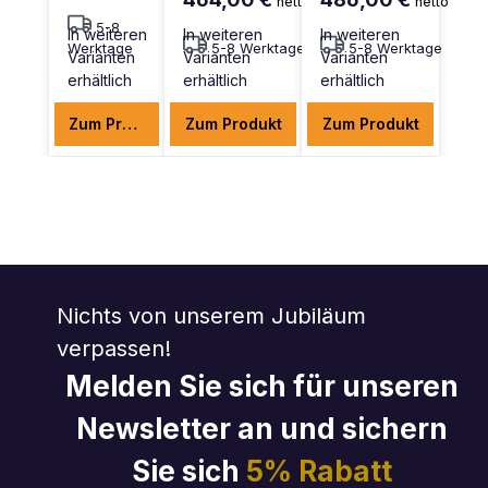
netto
netto
5-8
In weiteren
In weiteren
In weiteren
Werktage
5-8 Werktage
5-8 Werktage
Varianten
Varianten
Varianten
erhältlich
erhältlich
erhältlich
Zum Produkt
Zum Produkt
Zum Produkt
Nichts von unserem Jubiläum
verpassen!
Melden Sie sich für unseren
Newsletter an und sichern
Sie sich
5% Rabatt