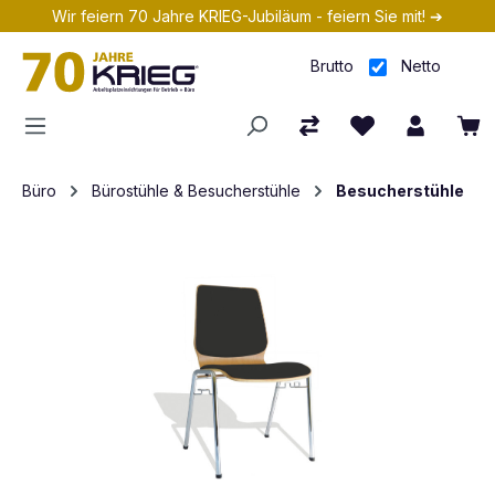
Wir feiern 70 Jahre KRIEG-Jubiläum - feiern Sie mit! ➔
Zum Hauptinhalt springen
Brutto
Netto
Büro
Bürostühle & Besucherstühle
Besucherstühle