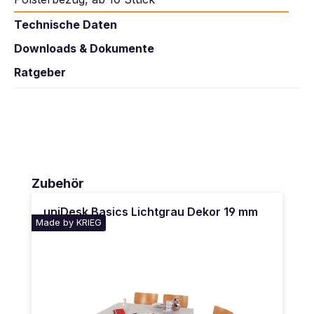
Technische Daten
Downloads & Dokumente
Ratgeber
Produktgalerie überspringen
Zubehör
uniDesk Basics Lichtgrau Dekor 19 mm
Made by KRIEG