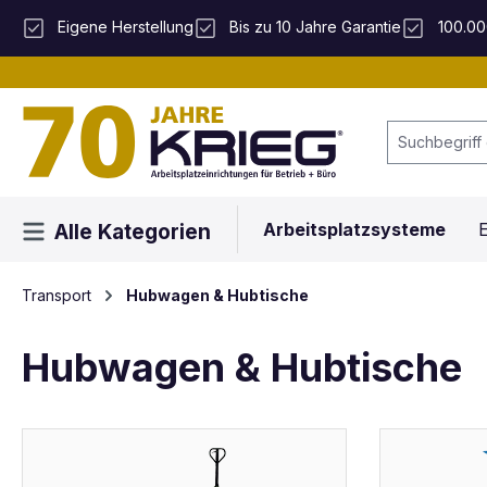
 Hauptinhalt springen
Zur Suche springen
Zur Hauptnavigation springen
Eigene Herstellung
Bis zu 10 Jahre Garantie
100.00
Arbeitsplatzsysteme
E
Alle Kategorien
Transport
Hubwagen & Hubtische
Hubwagen & Hubtische