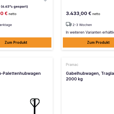
(6.63% gespart)
00 €
3.433,00 €
netto
netto
erktage
2-3 Wochen
In weiteren Varianten erhältl
Zum Produkt
Zum Produkt
Pramac
m-Palettenhubwagen
Gabelhubwagen, Traglas
2000 kg