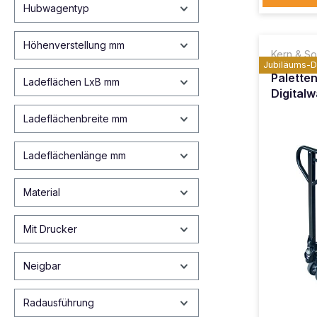
Hubwagentyp
Höhenverstellung mm
Kern & S
Jubiläums-
Palette
Ladeflächen LxB mm
Digital
Ladeflächenbreite mm
Ladeflächenlänge mm
Material
Mit Drucker
Neigbar
Radausführung