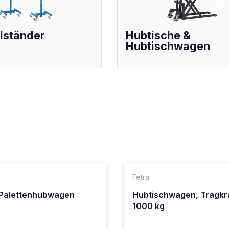
lständer
Hubtische &
Hubtischwagen
Fetra
-Palettenhubwagen
Hubtischwagen, Tragkra
1000 kg