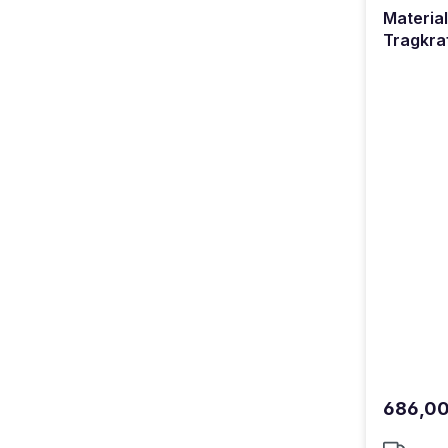
Materia
Tragkra
686,0