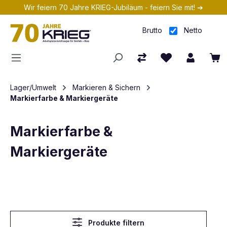
Wir feiern 70 Jahre KRIEG-Jubiläum - feiern Sie mit! ➔
Zum Hauptinhalt springen
Brutto
Netto
Lager/Umwelt
Markieren & Sichern
Markierfarbe & Markiergeräte
Markierfarbe &
Markiergeräte
Produkte filtern