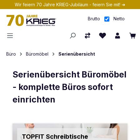
Wir feiern 70 Jahre KRIEG-Jubiläum - feiern Sie mit! ➔
Zum Hauptinhalt springen
Brutto
Netto
Büro
Büromöbel
Serienübersicht
Serienübersicht Büromöbel
- komplette Büros sofort
einrichten
TOPFIT Schreibtische