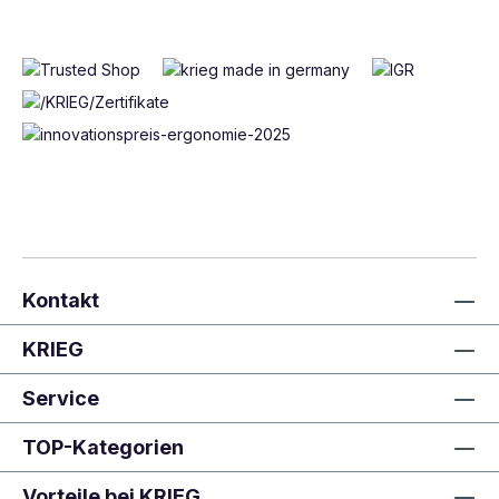
für zusätzliche Stabilität.
Palma
: Modern und ansprechend, mit farblichen
Akzenten, die jedem Büro eine persönliche Note
verleihen.
Carlo
: Preiswert und funktionell, eine großartige
Wahl für effiziente Arbeitsräume.
Hagen
: Bietet ein zeitloses, klassisches Design,
das in jede Büroumgebung passt.
Systemline
: Ein praktischer Baukasten, der es
Ihnen ermöglicht, Ihren Arbeitsplatz individuell zu
gestalten.
Componenta
: Ein flexibles System, das „alles in
einem“ bietet, von Einzelelementen bis hin zu
Kontakt
komplexen Bürokonfigurationen.
Modufix
: Dieses System ermöglicht den Aufbau
KRIEG
von Regalen bis hin zu kompletten
Schrankwänden und passt sich flexibel an
Service
Bedürfnisse an.
Fulda
: Bekannt für seine Funktionalität und
TOP-Kategorien
Flexibilität, unterstützt Fulda die vielfältigen
Anforderungen moderner Büros.
Vorteile bei KRIEG