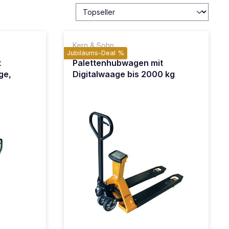
Kern & Sohn
Jubiläums-Deal %
t
Palettenhubwagen mit
ge,
Digitalwaage bis 2000 kg