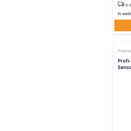
5-
In weit
Prama
Profi
Senso