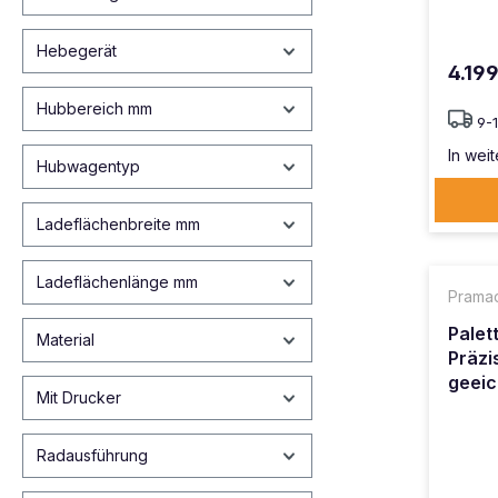
Hebegerät
4.19
Hubbereich mm
9-
In weit
Hubwagentyp
Ladeflächenbreite mm
Ladeflächenlänge mm
Prama
Palet
Material
Präzi
geeic
Mit Drucker
Radausführung