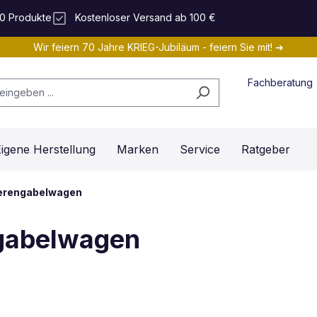
0 Produkte
Kostenloser Versand ab 100 €
Wir feiern 70 Jahre KRIEG-Jubiläum - feiern Sie mit! ➔
Fachberatung
igene Herstellung
Marken
Service
Ratgeber
herengabelwagen
ngabelwagen