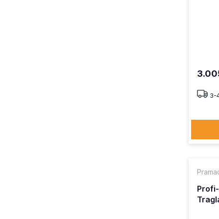
3.00
3-
Prama
Prof
Tragl