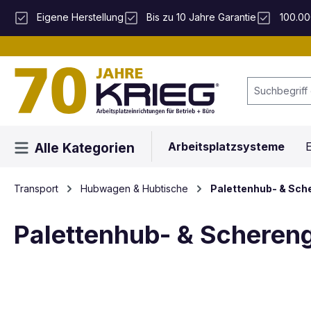
 Hauptinhalt springen
Zur Suche springen
Zur Hauptnavigation springen
Eigene Herstellung
Bis zu 10 Jahre Garantie
100.00
Arbeitsplatzsysteme
E
Alle Kategorien
Transport
Hubwagen & Hubtische
Palettenhub- & Sc
Palettenhub- & Schere