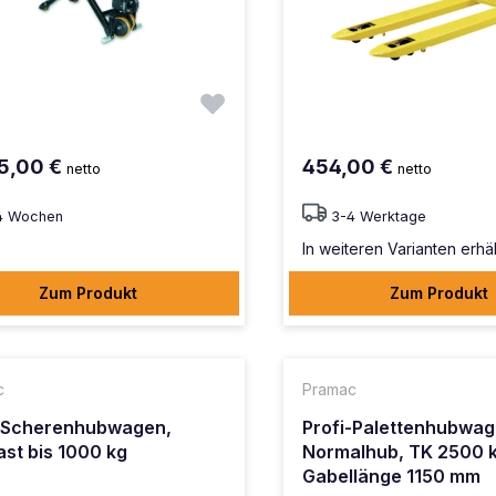
5,00 €
454,00 €
netto
netto
4 Wochen
3-4 Werktage
In weiteren Varianten erhäl
Zum Produkt
Zum Produkt
c
Pramac
i-Scherenhubwagen,
Profi-Palettenhubwa
ast bis 1000 kg
Normalhub, TK 2500 k
Gabellänge 1150 mm