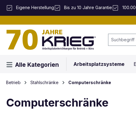
 Hauptinhalt springen
Zur Suche springen
Zur Hauptnavigation springen
Eigene Herstellung
Bis zu 10 Jahre Garantie
100.00
Arbeitsplatzsysteme
E
Alle Kategorien
Betrieb
Stahlschränke
Computerschränke
Computerschränke