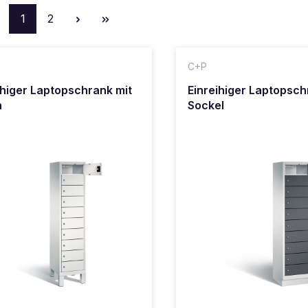
Seite
Seite
1
2
C+P
ihiger Laptopschrank mit
Einreihiger Laptopsch
n
Sockel