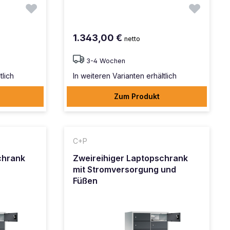
1.343,00 €
netto
3-4 Wochen
tlich
In weiteren Varianten erhältlich
Zum Produkt
C+P
chrank
Zweireihiger Laptopschrank
mit Stromversorgung und
Füßen