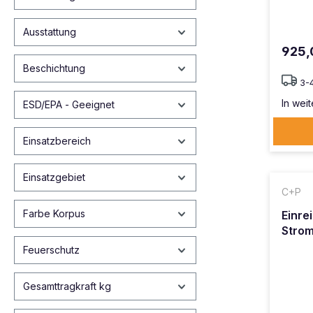
Ausstattung
925,
Beschichtung
3-
In weit
ESD/EPA - Geeignet
Einsatzbereich
Einsatzgebiet
C+P
Farbe Korpus
Einre
Strom
Feuerschutz
Gesamttragkraft kg