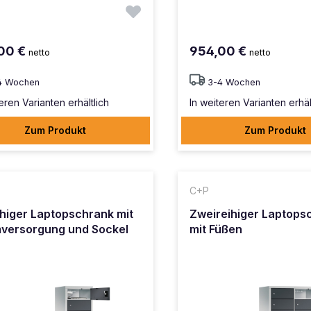
00 €
954,00 €
netto
netto
4 Wochen
3-4 Wochen
eren Varianten erhältlich
In weiteren Varianten erhäl
Zum Produkt
Zum Produkt
C+P
ihiger Laptopschrank mit
Zweireihiger Laptops
versorgung und Sockel
mit Füßen