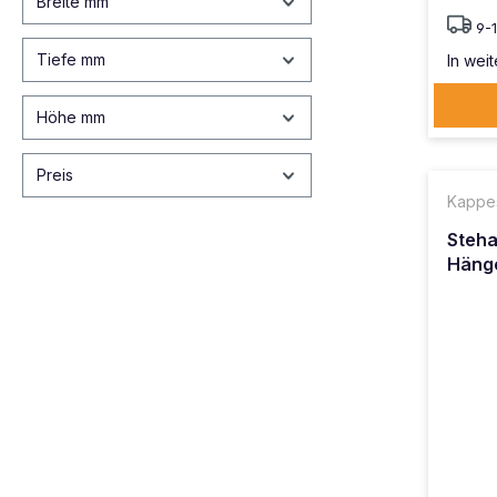
Breite mm
9-
Tiefe mm
In weit
Höhe mm
Preis
Kappe
Steha
Hänge