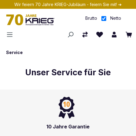
Wir feiern 70 Jahre KRIEG-Jubiläum - feiern Sie mit! ➔
Zum Hauptinhalt springen
Brutto
Netto
Service
Unser Service für Sie
10 Jahre Garantie