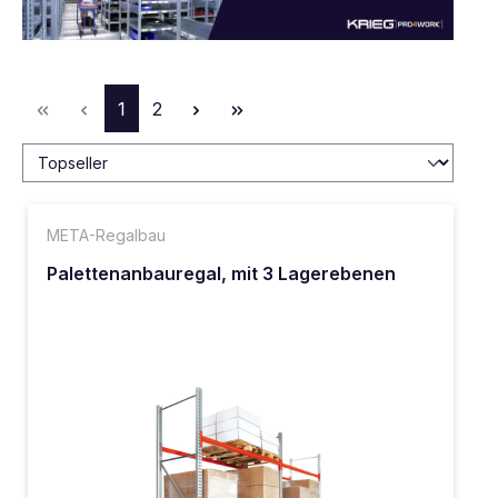
Seite
Seite
1
2
META-Regalbau
Palettenanbauregal, mit 3 Lagerebenen