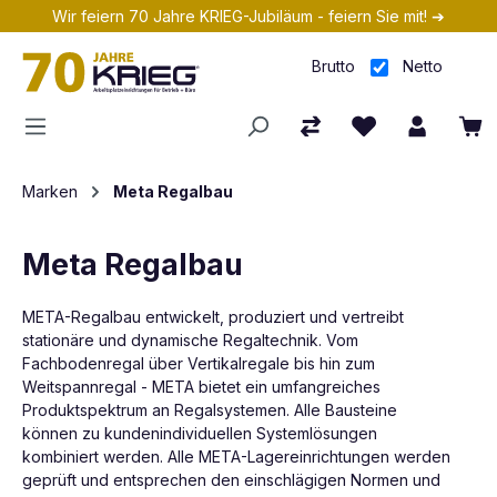
Wir feiern 70 Jahre KRIEG-Jubiläum - feiern Sie mit! ➔
Zum Hauptinhalt springen
Brutto
Netto
Marken
Meta Regalbau
Meta Regalbau
META-Regalbau entwickelt, produziert und vertreibt
stationäre und dynamische Regaltechnik. Vom
Fachbodenregal über Vertikalregale bis hin zum
Weitspannregal - META bietet ein umfangreiches
Produktspektrum an Regalsystemen. Alle Bausteine
können zu kundenindividuellen Systemlösungen
kombiniert werden. Alle META-Lagereinrichtungen werden
geprüft und entsprechen den einschlägigen Normen und