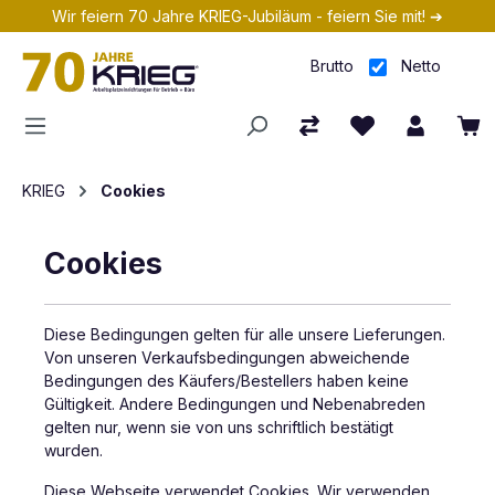
Wir feiern 70 Jahre KRIEG-Jubiläum - feiern Sie mit! ➔
Zum Hauptinhalt springen
Brutto
Netto
KRIEG
Cookies
Cookies
Diese Bedingungen gelten für alle unsere Lieferungen.
Von unseren Verkaufsbedingungen abweichende
Bedingungen des Käufers/Bestellers haben keine
Gültigkeit. Andere Bedingungen und Nebenabreden
gelten nur, wenn sie von uns schriftlich bestätigt
wurden.
Diese Webseite verwendet Cookies. Wir verwenden