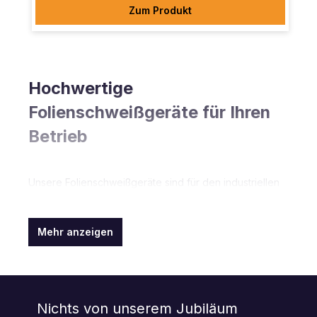
Zum Produkt
Hochwertige
Folienschweißgeräte für Ihren
Betrieb
Unsere Folienschweißgeräte sind für den industriellen
Einsatz geeignet. Für das Verschweißen von
Folienbeuteln für Kleinteile ist ein Folienschweißgerät
die richtige Wahl. Diese Folienschweißgeräte können
Mehr anzeigen
Beutel verschließen, aber auch selbst herstellen:
Mithilfe einer Schlauchfolie können Beutel mithilfe des
Folienschweißgeräts in individuellen Längen passend
zum zu verpackenden Produkt angefertigt werden.
Nichts von unserem Jubiläum