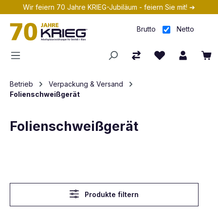
Wir feiern 70 Jahre KRIEG-Jubiläum - feiern Sie mit! ➔
Zum Hauptinhalt springen
Brutto
Netto
Betrieb
Verpackung & Versand
Folienschweißgerät
Folienschweißgerät
Produkte filtern