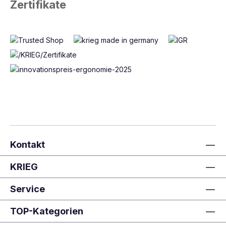
Zertifikate
erhältlich. Gerade in der Industrie können
Verpackungen so zeiteffizient und sicher verschweißt
werden. Da sich der Kopf der Schrumpfpistole beim
Verschweißen nicht erhitzt, kann dieser gefahrlos um
360 Grad gedreht werden. So ist ein gefahrloses
Verpacken möglich, zudem sind umständliche Abroller
für Klebeband oder Stretchfolie nicht mehr notwendig.
Kontakt
KRIEG
Service
TOP-Kategorien