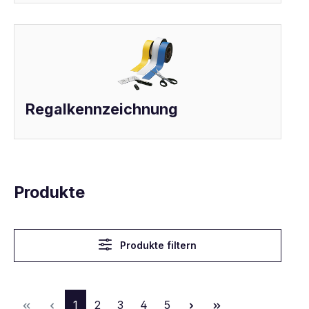
Regalkennzeichnung
Produkte
Produkte filtern
Seite
Seite
Seite
Seite
Seite
1
2
3
4
5