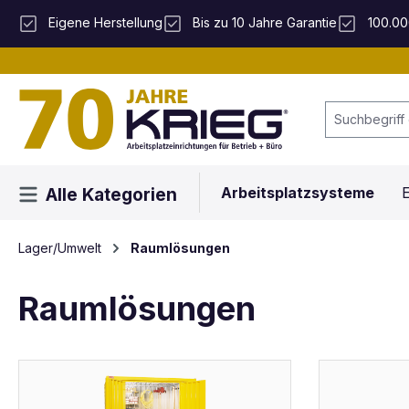
 Hauptinhalt springen
Zur Suche springen
Zur Hauptnavigation springen
Eigene Herstellung
Bis zu 10 Jahre Garantie
100.00
Arbeitsplatzsysteme
E
Alle Kategorien
Lager/Umwelt
Raumlösungen
Raumlösungen