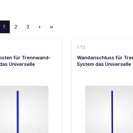
Seite
Seite
Seite
1
2
3
TTS
fosten für Trennwand-
Wandanschluss für Tr
das Universelle
System das Universelle