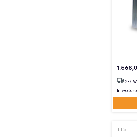
1.568,
2-3 W
In weitere
TTS