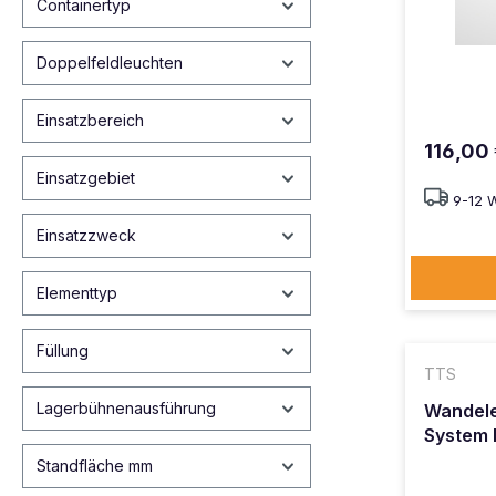
Containertyp
Doppelfeldleuchten
Einsatzbereich
116,00
Einsatzgebiet
9-12 
Einsatzzweck
Elementtyp
Füllung
TTS
Lagerbühnenausführung
Wandele
System 
Standfläche mm