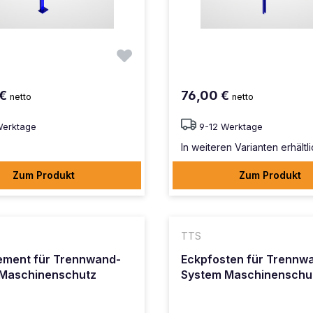
 €
76,00 €
netto
netto
Werktage
9-12 Werktage
In weiteren Varianten erhältl
Zum Produkt
Zum Produkt
TTS
ment für Trennwand-
Eckpfosten für Trennw
Maschinenschutz
System Maschinenschu