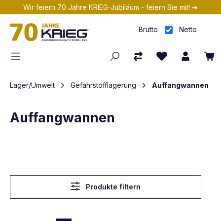
Wir feiern 70 Jahre KRIEG-Jubiläum - feiern Sie mit! ➔
Zum Hauptinhalt springen
Brutto
Netto
Lager/Umwelt
Gefahrstofflagerung
Auffangwannen
Auffangwannen
Produkte filtern