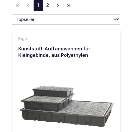
Seite
Seite
1
2
Kiga
Kunststoff-Auffangwannen für
Kleingebinde, aus Polyethylen