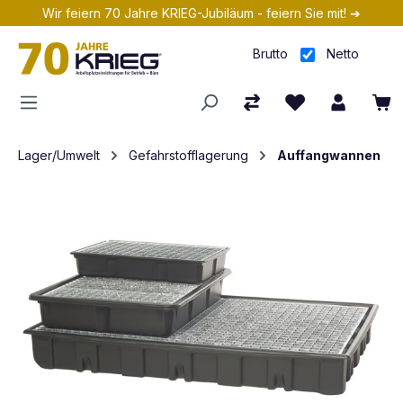
Wir feiern 70 Jahre KRIEG-Jubiläum - feiern Sie mit! ➔
Zum Hauptinhalt springen
Brutto
Netto
Lager/Umwelt
Gefahrstofflagerung
Auffangwannen