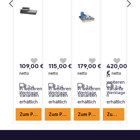
109,00 €
115,00 €
179,00 €
420,00
€
netto
netto
netto
netto
In
weiteren
3-4
3-4
3-4
3-4
In weiteren
In weiteren
In weiteren
Variante
Werktage
Werktage
Werktage
Werktage
Varianten
Varianten
Varianten
n
erhältlich
erhältlich
erhältlich
erhältlich
Zum Produkt
Zum Produkt
Zum Produkt
Zum Produkt