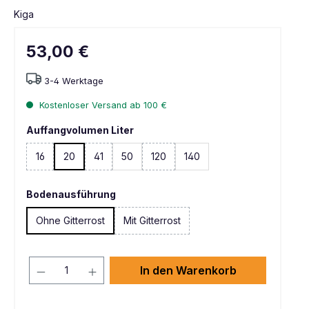
Kiga
53,00 €
3-4 Werktage
Kostenloser Versand ab 100 €
Auffangvolumen Liter
16
20
41
50
120
140
(Diese Option ist zurzeit nicht verfügbar. )
(Diese Option ist zurzeit nicht verfügbar. )
Bodenausführung
Ohne Gitterrost
Mit Gitterrost
In den Warenkorb