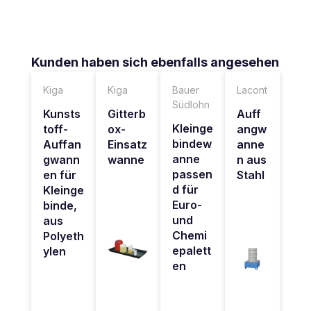
Produktgalerie überspringen
Kunden haben sich ebenfalls angesehen
Kiga
Kiga
Bauer
Lacont
Südlohn
Kunsts
Gitterb
Auff
Kleinge
toff-
ox-
angw
bindew
Auffan
Einsatz
anne
anne
gwann
wanne
n aus
passen
en für
Stahl
d für
Kleinge
Euro-
binde,
und
aus
Chemi
Polyeth
epalett
ylen
en