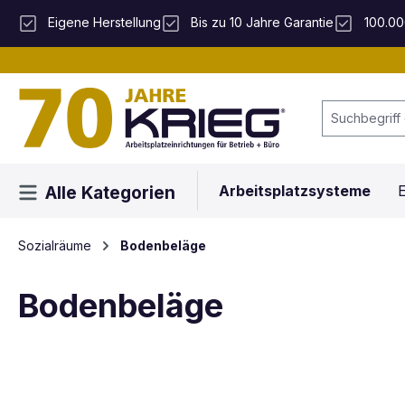
 Hauptinhalt springen
Zur Suche springen
Zur Hauptnavigation springen
Eigene Herstellung
Bis zu 10 Jahre Garantie
100.00
Arbeitsplatzsysteme
E
Alle Kategorien
Sozialräume
Bodenbeläge
Bodenbeläge