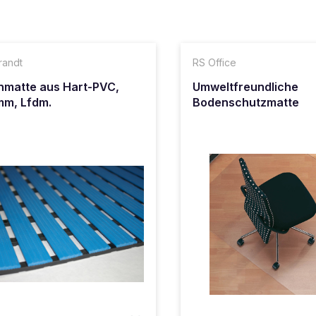
randt
RS Office
matte aus Hart-PVC,
Umweltfreundliche
mm, Lfdm.
Bodenschutzmatte