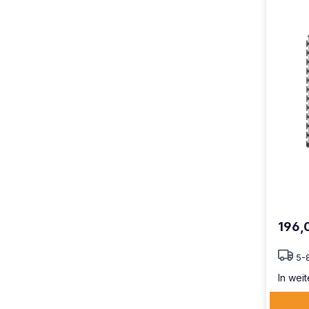
196,
5-
In weit