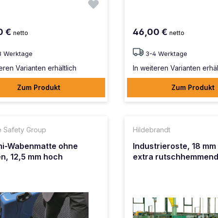
0 €
46,00 €
netto
netto
8 Werktage
3-4 Werktage
eren Varianten erhältlich
In weiteren Varianten erhäl
Zum Produkt
Zum Produkt
te Safety Group
Hildebrandt
i-Wabenmatte ohne
Industrieroste, 18 mm 
n, 12,5 mm hoch
extra rutschhemmen