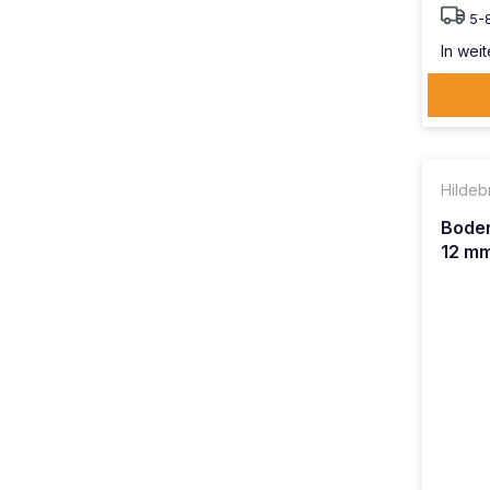
5-
In weit
Hildeb
Bode
12 mm