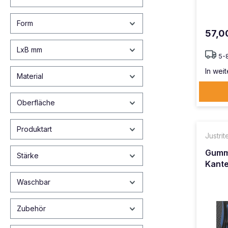
Form
57,0
LxB mm
5-
In weit
Material
Oberfläche
Produktart
Justri
Gumm
Stärke
Kante
Waschbar
Zubehör