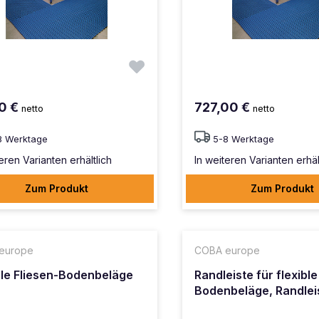
0 €
727,00 €
netto
netto
8 Werktage
5-8 Werktage
eren Varianten erhältlich
In weiteren Varianten erhäl
Zum Produkt
Zum Produkt
europe
COBA europe
ble Fliesen-Bodenbeläge
Randleiste für flexible
Bodenbeläge, Randlei