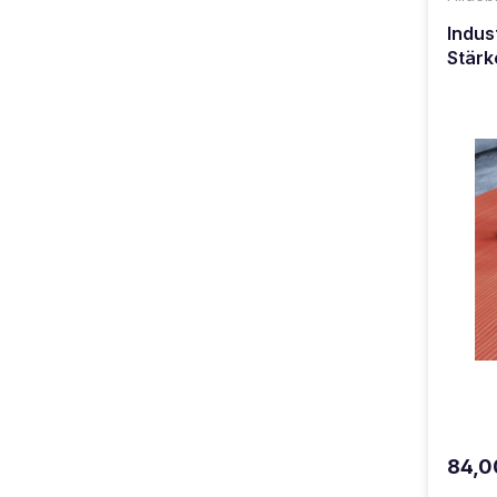
Indus
Stärk
84,0