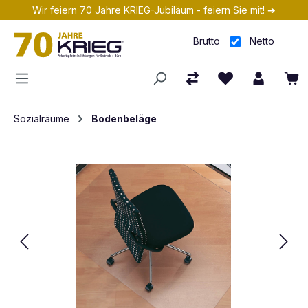
Wir feiern 70 Jahre KRIEG-Jubiläum - feiern Sie mit! ➔
Zum Hauptinhalt springen
Brutto
Netto
Sozialräume
Bodenbeläge