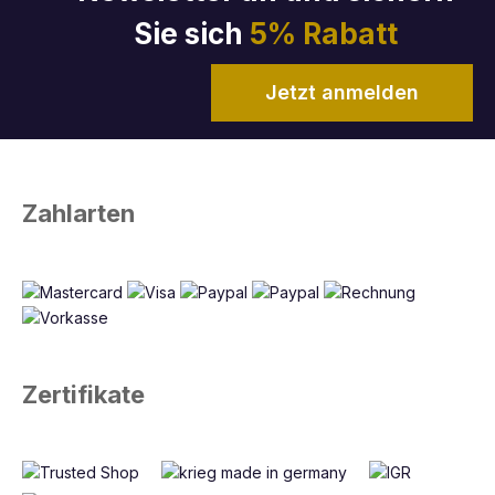
abgeschrägten Kanten, die nicht nur eine
Sie sich
5% Rabatt
hervorragende Schmutzaufnahme gewährleisten,
sondern auch Ihren Betrieb fahrzeug- und
rollstuhlfreundlicher machen.
Jetzt anmelden
Egal, ob im Außen- oder Innenbereich, unsere
Schmutzfangmatten sind die erste Verteidigungslinie
gegen Nässe, Matsch und Schmutz. Sie stoppen
Zahlarten
Verschmutzungen bereits an der Tür und sorgen somit
dafür, dass Ihre Räumlichkeiten stets einladend und
gepflegt wirken.
Entdecken Sie unser breites Sortiment an
Schmutzfangmatten und finden Sie die perfekte
Lösung für Ihre individuellen Anforderungen an
Zertifikate
Sauberkeit und Sicherheit.