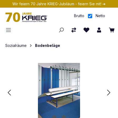
Wir feiern 70 Jahre KRIEG-Jubiläum - feiern Sie mit! ➔
Zum Hauptinhalt springen
Brutto
Netto
Sozialräume
Bodenbeläge