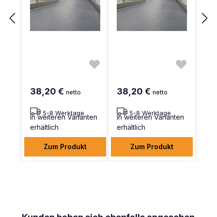
38,20 €
38,20 €
netto
netto
5-8 Werktage
5-8 Werktage
In weiteren Varianten
In weiteren Varianten
erhältlich
erhältlich
Zum Produkt
Zum Produkt
Produktgalerie überspringen