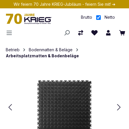
Wir feiern 70 Jahre KRIEG-Jubiläum - feiern Sie mit! ➔
Zum Hauptinhalt springen
Brutto
Netto
Betrieb
Bodenmatten & Beläge
Arbeitsplatzmatten & Bodenbeläge