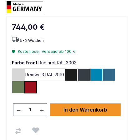
744,00 €
5-6 Wochen
Kostenloser Versand ab 100 €
Farbe Front
Rubinrot RAL 3003
Reinweiß RAL 9010
Lichtgrau RAL 7035
Graphitschwarz RAL 9011
Anthrazitgrau RAL 7016
Lichtblau RAL 5012
Brillantblau RA
Resedagrün RAL 6011
Rubinrot RAL 3003
In den Warenkorb