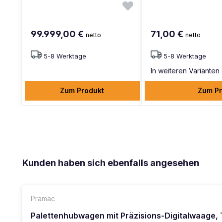
99.999,00 €
71,00 €
netto
netto
5-8 Werktage
5-8 Werktage
In weiteren Varianten 
Zum Produkt
Zum Pr
Produktgalerie überspringen
Kunden haben sich ebenfalls angesehen
Pramac
Palettenhubwagen mit Präzisions-Digitalwaage, 