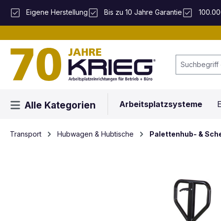
 Hauptinhalt springen
Zur Suche springen
Zur Hauptnavigation springen
Eigene Herstellung
Bis zu 10 Jahre Garantie
100.00
Arbeitsplatzsysteme
E
Alle Kategorien
Transport
Hubwagen & Hubtische
Palettenhub- & Sc