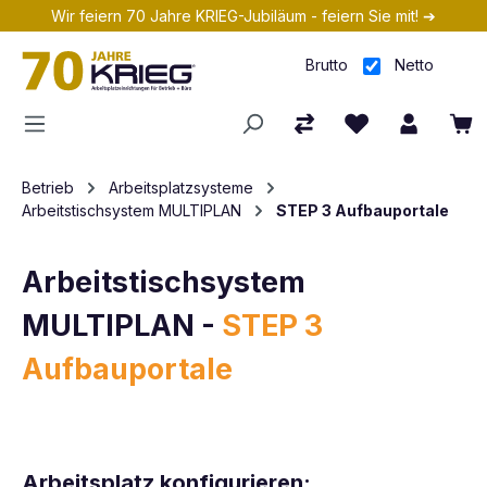
Wir feiern 70 Jahre KRIEG-Jubiläum - feiern Sie mit! ➔
Zum Hauptinhalt springen
Brutto
Netto
Betrieb
Arbeitsplatzsysteme
Arbeitstischsystem MULTIPLAN
STEP 3 Aufbauportale
Arbeitstischsystem
MULTIPLAN -
STEP 3
Aufbauportale
Arbeitsplatz konfigurieren: