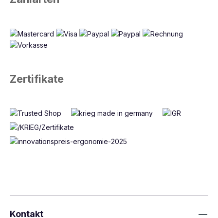
Ideal für wechselnde Aufgaben, Prozesse und
Mitarbeiter
Hohe Stabilität und Belastbarkeit durch robuste
Stahlkonstruktion
Kompatibel mit sämtlichen MULTIPLAN
Zubehörkomponenten
Individuell konfigurierbar – auch für spezielle
Anforderungen
Zertifikate
Mehr Effizienz und Ergonomie am
Arbeitsplatz
Die Aufbauportale des MULTIPLAN-Systems tragen
aktiv zur Effizienzsteigerung und Ergonomie in Ihrem
Betrieb bei. Werkzeuge, Materialien und Arbeitsmittel
sind stets griffbereit und individuell an die Körpergröße
sowie den Arbeitsbereich des Mitarbeiters anpassbar.
Das fördert konzentriertes, produktives und
ermüdungsfreies Arbeiten – besonders in Bereichen
wie Fertigung, Montage, Labor, Prüfung, Reparatur
Kontakt