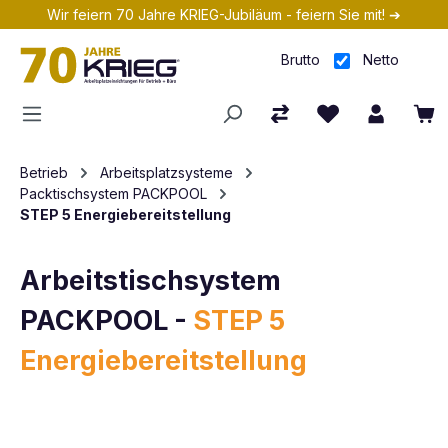
Wir feiern 70 Jahre KRIEG-Jubiläum - feiern Sie mit! ➔
Zum Hauptinhalt springen
Brutto
Netto
Betrieb
Arbeitsplatzsysteme
Packtischsystem PACKPOOL
STEP 5 Energiebereitstellung
Arbeitstischsystem
PACKPOOL -
STEP 5
Energiebereitstellung