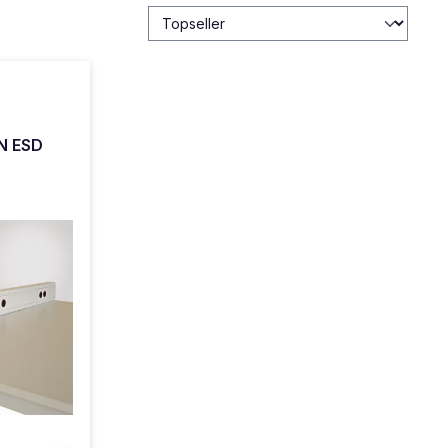
-
N ESD