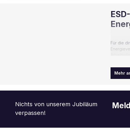
ESD-
Ener
Für die d
Energieve
Arbeitspl
Druckluft
Elektro-E
Mehr a
Nichts von unserem Jubiläum
Meld
verpassen!