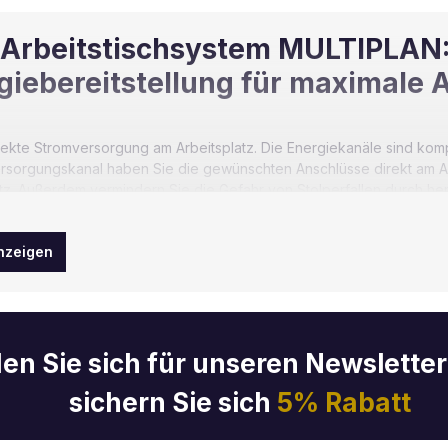
Arbeitstischsystem MULTIPLAN: 
giebereitstellung für maximale A
irekte Stromversorgung am Arbeitsplatz. Die Energiekanäle sind komp
rsorgungskanal haben Sie die gewünschten Anschlüsse direkt am Arb
atz. Außerdem vermindern Sie die Gefahr von Stolperfallen durch 
- oder USB-Anschlussdose – wir helfen Ihnen bei der Konfiguration 
inbauelemente individuell anordnen.
nzeigen
en Sie sich für unseren Newslette
sichern Sie sich
5% Rabatt