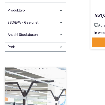
Produkttyp
451,
ESD/EPA - Geeignet
9-
In weit
Anzahl Steckdosen
Preis