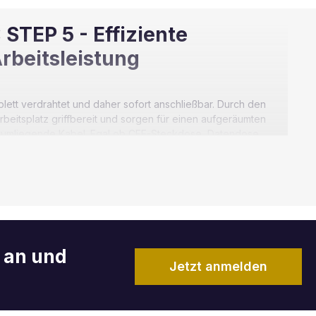
STEP 5 - Effiziente
rbeitsleistung
lett verdrahtet und daher sofort anschließbar. Durch den
eitsplatz griffbereit und sorgen für einen aufgeräumten
herumliegende Kabel. Egal ob CEE-Steckdose, Datendose,
Ihres passenden Energiekanals. Bei uns können Sie die
r an und
Jetzt anmelden