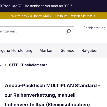
0 Produkte
Kostenloser Versand ab 100 €
Wir feiern 70 Jahre KRIEG-Jubiläum - feiern Sie mit! ➔
Fachberatung
igene Herstellung
Marken
Service
Ratgeber
N
STEP 1 Tischelemente
Anbau-Packtisch MULTIPLAN Standard –
zur Reihenverkettung, manuell
höhenverstellbar (Klemmschrauben)