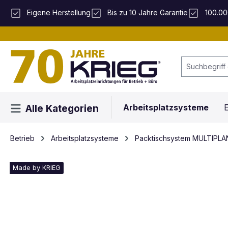
 Hauptinhalt springen
Zur Suche springen
Zur Hauptnavigation springen
Eigene Herstellung
Bis zu 10 Jahre Garantie
100.00
Arbeitsplatzsysteme
E
Alle Kategorien
Betrieb
Arbeitsplatzsysteme
Packtischsystem MULTIPLA
Made by KRIEG