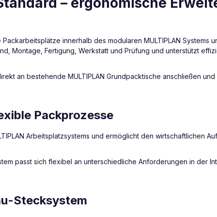
tandard – ergonomische Erweit
Packarbeitsplätze innerhalb des modularen MULTIPLAN Systems und
and, Montage, Fertigung, Werkstatt und Prüfung und unterstützt effiz
direkt an bestehende MULTIPLAN Grundpacktische anschließen und b
lexible Packprozesse
PLAN Arbeitsplatzsystems und ermöglicht den wirtschaftlichen Aufba
m passt sich flexibel an unterschiedliche Anforderungen in der Intr
au-Stecksystem