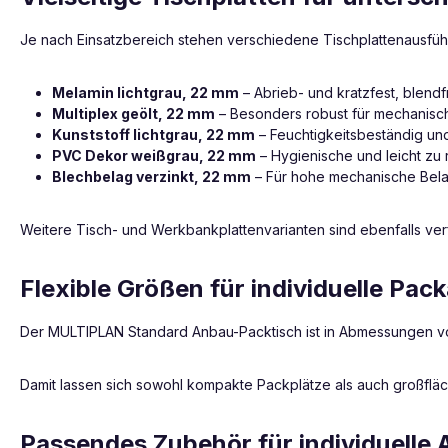
Je nach Einsatzbereich stehen verschiedene Tischplattenausfü
Melamin lichtgrau, 22 mm
– Abrieb- und kratzfest, blendf
Multiplex geölt, 22 mm
– Besonders robust für mechanisc
Kunststoff lichtgrau, 22 mm
– Feuchtigkeitsbeständig und
PVC Dekor weißgrau, 22 mm
– Hygienische und leicht zu
Blechbelag verzinkt, 22 mm
– Für hohe mechanische Bel
Weitere Tisch- und Werkbankplattenvarianten sind ebenfalls ver
Flexible Größen für individuelle Pac
Der MULTIPLAN Standard Anbau-Packtisch ist in Abmessungen von
Damit lassen sich sowohl kompakte Packplätze als auch großfläch
Passendes Zubehör für individuelle 