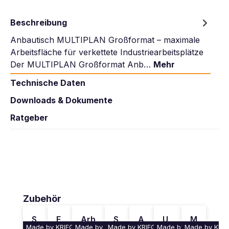
Beschreibung
Anbautisch MULTIPLAN Großformat – maximale
Arbeitsfläche für verkettete Industriearbeitsplätze
Der MULTIPLAN Großformat Anb…
Mehr
Technische Daten
Downloads & Dokumente
Ratgeber
Produktgalerie überspringen
Zubehör
S
E
Arb
S
A
U
M
Made by KRIEG
Made by KRIEG
Made by KRIEG
Made by KRIEG
Made by KRIE