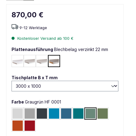
870,00 €
9-12 Werktage
Kostenloser Versand ab 100 €
Plattenausführung
Blechbelag verzinkt 22 mm
PVC weißgrau 22 mm
Melamin lichtgrau 22 mm
Kunststoff lichtgrau 22 mm
Blechbelag verzinkt 22 mm
auswählen
Tischplatte B x T mm
Farbe
Graugrün HF 0001
Lichtgrau RAL 7035
Alusilber ähnlich RAL 9006
Anthrazit RAL 7016
Lichtblau RAL 5012
Brillantblau RAL 5007
Wasserblau RAL 5021
Graugrün HF 0001
Resedagrün RAL 
Rotorange RAL 2001
Rubinrot RAL 3003