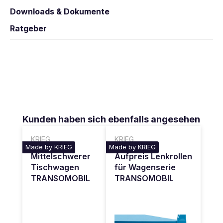
Downloads & Dokumente
Ratgeber
Produktgalerie überspringen
Kunden haben sich ebenfalls angesehen
KRIEG
KRIEG
Made by KRIEG
Made by KRIEG
Mittelschwerer
Aufpreis Lenkrollen
Tischwagen
für Wagenserie
TRANSOMOBIL
TRANSOMOBIL