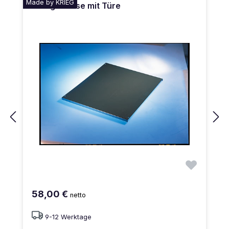
Made by KRIEG
Leergehäuse mit Türe
58,00 €
netto
9-12 Werktage