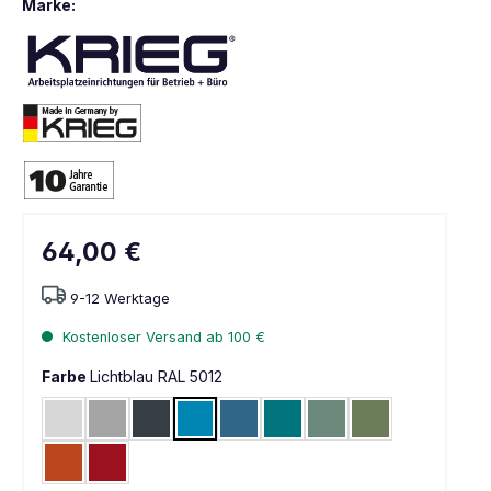
Marke:
64,00 €
9-12 Werktage
Kostenloser Versand ab 100 €
Farbe
Lichtblau RAL 5012
Lichtgrau RAL 7035
Alusilber ähnlich RAL 9006
Anthrazit RAL 7016
Lichtblau RAL 5012
Brillantblau RAL 5007
Wasserblau RAL 5021
Graugrün HF 0001
Resedagrün RAL 
Rotorange RAL 2001
Rubinrot RAL 3003