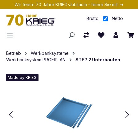
Wir feiern 70 Jahre KRIEG-Jubiläum - feiern Sie mit! ➔
Zum Hauptinhalt springen
Brutto
Netto
Betrieb
Werkbanksysteme
Werkbanksystem PROFIPLAN
STEP 2 Unterbauten
Made by KRIEG