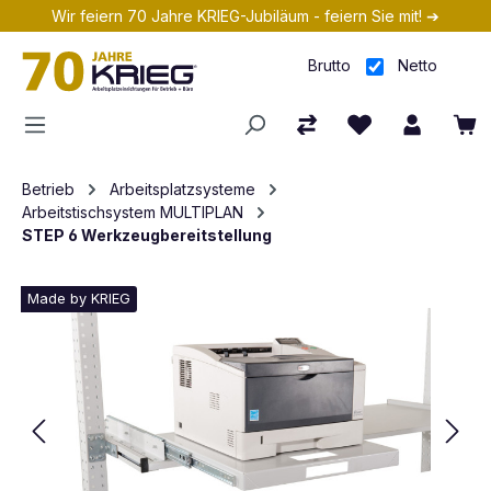
Wir feiern 70 Jahre KRIEG-Jubiläum - feiern Sie mit! ➔
Zum Hauptinhalt springen
Brutto
Netto
Betrieb
Arbeitsplatzsysteme
Arbeitstischsystem MULTIPLAN
STEP 6 Werkzeugbereitstellung
Made by KRIEG