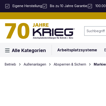
 Hauptinhalt springen
Zur Suche springen
Zur Hauptnavigation springen
Eigene Herstellung
Bis zu 10 Jahre Garantie
100.00
Arbeitsplatzsysteme
E
Alle Kategorien
Betrieb
Außenanlagen
Absperren & Sichern
Markie