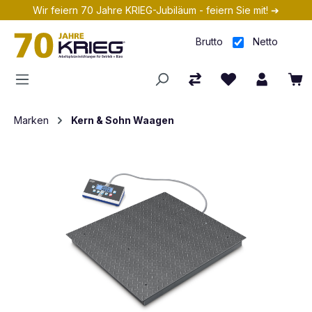
Wir feiern 70 Jahre KRIEG-Jubiläum - feiern Sie mit! ➔
Zum Hauptinhalt springen
Brutto
Netto
Marken
Kern & Sohn Waagen