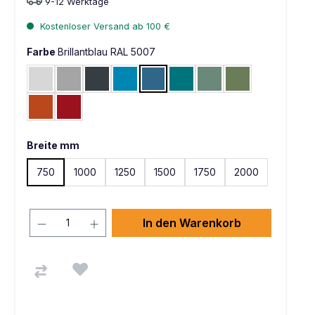
9-12 Werktage
Kostenloser Versand ab 100 €
Farbe
Brillantblau RAL 5007
Lichtgrau RAL 7035
Alusilber ähnlich RAL 9006
Anthrazit RAL 7016
Lichtblau RAL 5012
Brillantblau RAL 5007
Wasserblau RAL 5021
Graugrün HF 0001
Resedagrün RAL 
Rotorange RAL 2001
Rubinrot RAL 3003
Breite mm
750
1000
1250
1500
1750
2000
In den Warenkorb