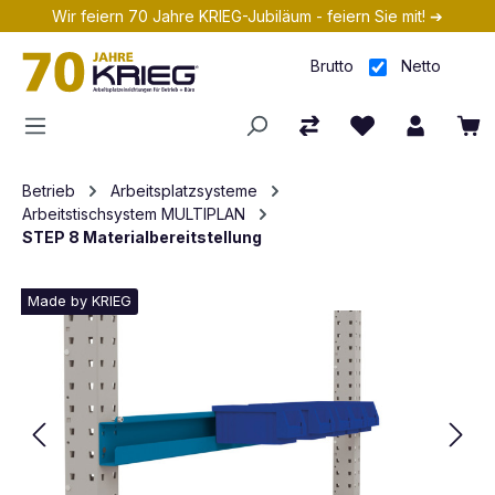
Wir feiern 70 Jahre KRIEG-Jubiläum - feiern Sie mit! ➔
Zum Hauptinhalt springen
Brutto
Netto
Betrieb
Arbeitsplatzsysteme
Arbeitstischsystem MULTIPLAN
STEP 8 Materialbereitstellung
Made by KRIEG