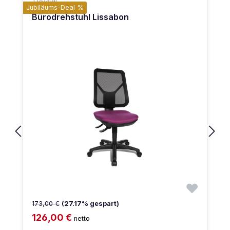
Jubiläums-Deal %
Bürodrehstuhl Lissabon
173,00 €
(27.17% gespart)
126,00 €
netto