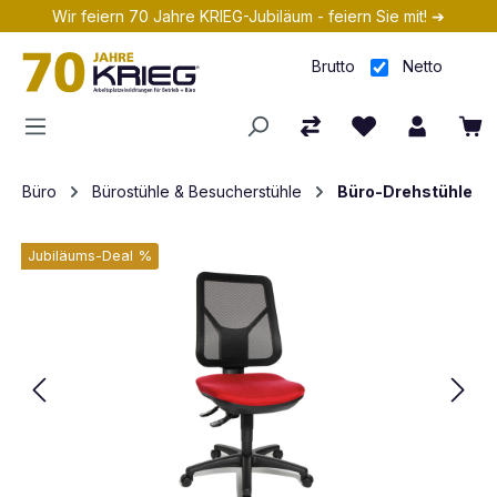
Wir feiern 70 Jahre KRIEG-Jubiläum - feiern Sie mit! ➔
Zum Hauptinhalt springen
Brutto
Netto
Büro
Bürostühle & Besucherstühle
Büro-Drehstühle
Jubiläums-Deal %