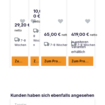
10,0
0 €
netto
29,20 €
netto
7-
65,00 €
419,00 €
netto
netto
8
7-8
Woche
In weiteren
Wochen
n
7-8 Wochen
7-8 Wochen
Varianten
erhältlich
Zum Produkt
Zum Produkt
Zum Produkt
Zum Produkt
Produktgalerie überspringen
Kunden haben sich ebenfalls angesehen
Topstar