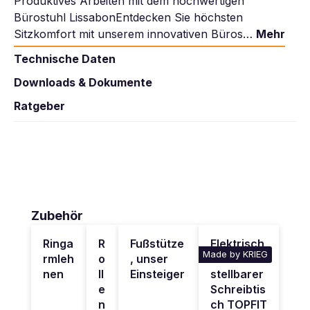
Produktives Arbeiten mit dem hochwertigen
Bürostuhl LissabonEntdecken Sie höchsten
Sitzkomfort mit unserem innovativen Büros…
Mehr
Technische Daten
Downloads & Dokumente
Ratgeber
Produktgalerie überspringen
Zubehör
Ringa
R
Fußstütze
Elektrisch
Made by KRIEG
rmleh
o
, unser
höhenver
nen
ll
Einsteiger
stellbarer
e
Schreibtis
n
ch TOPFIT