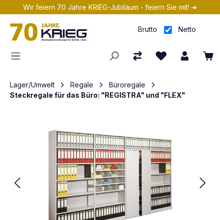
Wir feiern 70 Jahre KRIEG-Jubiläum - feiern Sie mit! ➔
Zum Hauptinhalt springen
Brutto
Netto
Lager/Umwelt
Regale
Büroregale
Steckregale für das Büro: "REGISTRA" und "FLEX"