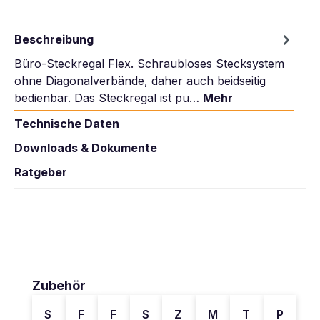
Beschreibung
Büro-Steckregal Flex. Schraubloses Stecksystem
ohne Diagonalverbände, daher auch beidseitig
bedienbar. Das Steckregal ist pu…
Mehr
Technische Daten
Downloads & Dokumente
Ratgeber
Produktgalerie überspringen
Zubehör
S
F
F
S
Z
M
T
P