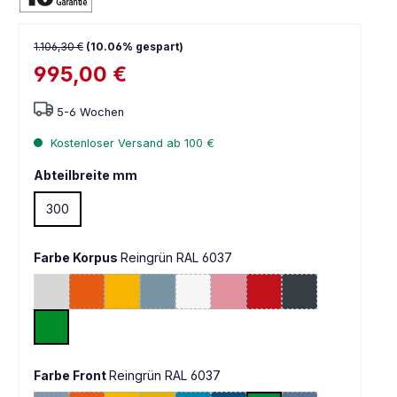
1.106,30 €
(10.06% gespart)
995,00 €
5-6 Wochen
Kostenloser Versand ab 100 €
Abteilbreite mm
300
Farbe Korpus
Reingrün RAL 6037
Lichtgrau RAL 7035
Reinorange RAL 2004
Verkehrsgelb RAL 1023
Architekturblau RAL 2406015
Verkehrsweiß RAL 9016
Hellrosa RAL 3015
Verkehrsrot RAL 3020
Anthrazit RAL 70
(Diese Option ist zurzeit nicht verfügbar. )
(Diese Option ist zurzeit nicht verfügbar. )
(Diese Option ist zurzeit nicht verfügbar. )
Reingrün RAL 6037
Farbe Front
Reingrün RAL 6037