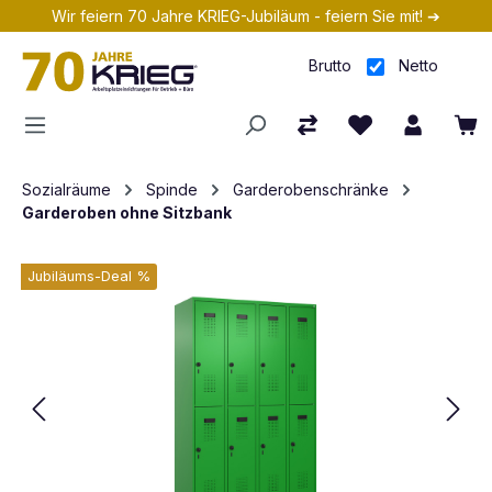
Wir feiern 70 Jahre KRIEG-Jubiläum - feiern Sie mit! ➔
Zum Hauptinhalt springen
Brutto
Netto
Sozialräume
Spinde
Garderobenschränke
Garderoben ohne Sitzbank
Jubiläums-Deal %