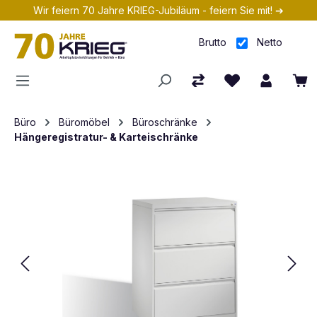
Wir feiern 70 Jahre KRIEG-Jubiläum - feiern Sie mit! ➔
Zum Hauptinhalt springen
Brutto
Netto
Büro
Büromöbel
Büroschränke
Hängeregistratur- & Karteischränke