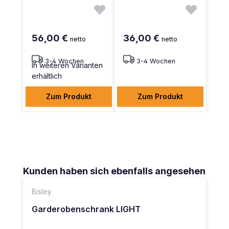
56,00 €
36,00 €
netto
netto
3-4 Wochen
3-4 Wochen
In weiteren Varianten
erhältlich
Zum Produkt
Zum Produkt
Produktgalerie überspringen
Kunden haben sich ebenfalls angesehen
Bisley
Garderobenschrank LIGHT