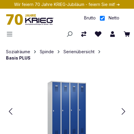
Wir feiern 70 Jahre KRIEG-Jubiläum - feiern Sie mit! ➔
Zum Hauptinhalt springen
Brutto
Netto
Sozialräume
Spinde
Serienübersicht
Basis PLUS