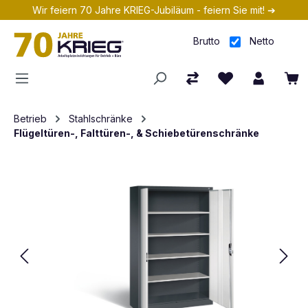
Wir feiern 70 Jahre KRIEG-Jubiläum - feiern Sie mit! ➔
Zum Hauptinhalt springen
Brutto
Netto
Betrieb
Stahlschränke
Flügeltüren-, Falttüren-, & Schiebetürenschränke