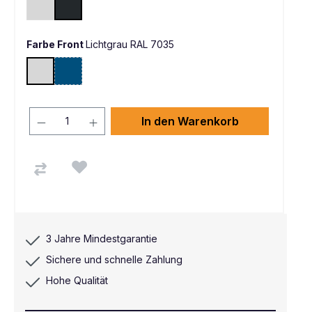
Lichtgrau RAL 7035
Schwarzgrau RAL 7021
Farbe Front
Lichtgrau RAL 7035
Lichtgrau RAL 7035
Enzianblau RAL 5010
(Diese Option ist zurzeit nicht verfügbar. )
In den Warenkorb
3 Jahre Mindestgarantie
Sichere und schnelle Zahlung
Hohe Qualität