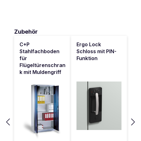
Produktgalerie überspringen
Zubehör
C+P
Ergo Lock
Stahlfachboden
Schloss mit PIN-
für
Funktion
Flügeltürenschran
k mit Muldengriff