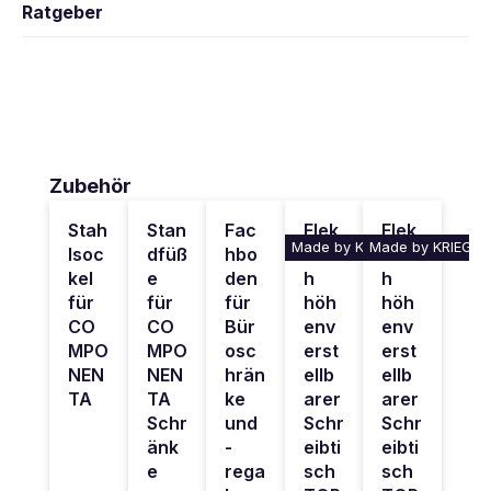
Ratgeber
Produktgalerie überspringen
Zubehör
Stah
Stan
Fac
Elek
Elek
Made by KRIEG
Made by KRIEG
lsoc
dfüß
hbo
trisc
trisc
kel
e
den
h
h
für
für
für
höh
höh
CO
CO
Bür
env
env
MPO
MPO
osc
erst
erst
NEN
NEN
hrän
ellb
ellb
TA
TA
ke
arer
arer
Schr
und
Schr
Schr
änk
-
eibti
eibti
e
rega
sch
sch