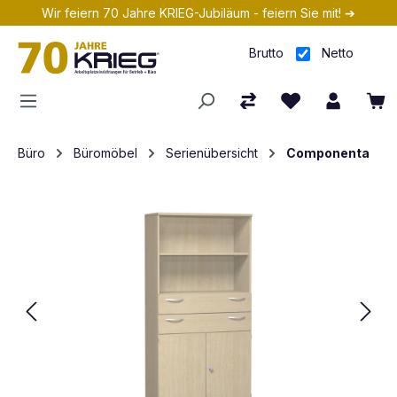
Wir feiern 70 Jahre KRIEG-Jubiläum - feiern Sie mit! ➔
Zum Hauptinhalt springen
Brutto
Netto
Büro
Büromöbel
Serienübersicht
Componenta