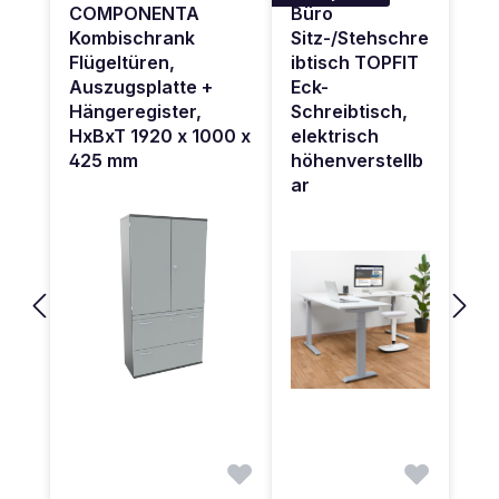
COMPONENTA
Büro
Kombischrank
Sitz-/Stehschre
Flügeltüren,
ibtisch TOPFIT
Auszugsplatte +
Eck-
Hängeregister,
Schreibtisch,
HxBxT 1920 x 1000 x
elektrisch
425 mm
höhenverstellb
ar