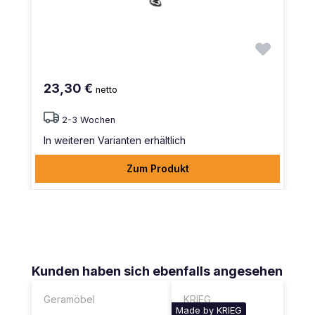
23,30 €
netto
2-3 Wochen
In weiteren Varianten erhältlich
Zum Produkt
Produktgalerie überspringen
Kunden haben sich ebenfalls angesehen
Geramöbel
KRIEG
Made by KRIEG