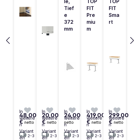
le,
TOP
TOP
Tief
FIT
FIT
e
Pre
Sma
372
miu
rt
mm
m
In
In
In
In
In
48,00
20,00
24,00 €
419,00
299,00
weitere
weitere
weitere
weitere
weitere
€
€
€
€
netto
netto
netto
netto
netto
n
n
n
n
n
Variant
Variant
Variant
Variant
Variant
2-3
2-3
2-3
2-3
2-3
en
en
en
en
en