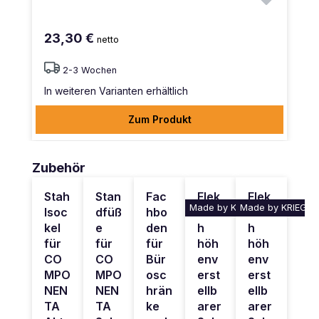
23,30 €
netto
2-3 Wochen
In weiteren Varianten erhältlich
Zum Produkt
Produktgalerie überspringen
Zubehör
Stah
Stan
Fac
Elek
Elek
Made by KRIEG
Made by KRIEG
lsoc
dfüß
hbo
trisc
trisc
kel
e
den
h
h
für
für
für
höh
höh
CO
CO
Bür
env
env
MPO
MPO
osc
erst
erst
NEN
NEN
hrän
ellb
ellb
TA
TA
ke
arer
arer