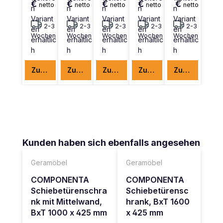
€
€
€
€
€
netto
netto
netto
netto
netto
n
n
n
n
n
Variant
Variant
Variant
Variant
Variant
2-3
2-3
2-3
2-3
2-3
en
en
en
en
en
Wochen
Wochen
Wochen
Wochen
Wochen
erhältlic
erhältlic
erhältlic
erhältlic
erhältlic
h
h
h
h
h
Zum Produkt
Zum Produkt
Zum Produkt
Zum Produkt
Zum Produkt
Produktgalerie überspringen
Kunden haben sich ebenfalls angesehen
Geramöbel
Geramöbel
COMPONENTA
COMPONENTA
Schiebetürenschra
Schiebetürensc
nk mit Mittelwand,
hrank, BxT 1600
BxT 1000 x 425 mm
x 425 mm