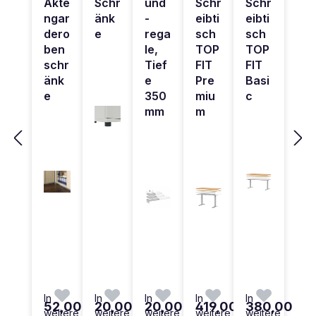
Akte
Schr
und
Schr
Schr
ngar
änk
-
eibti
eibti
dero
e
rega
sch
sch
ben
le,
TOP
TOP
schr
Tief
FIT
FIT
änk
e
Pre
Basi
e
350
miu
c
mm
m
In
In
In
In
In
52,00
20,00
20,00
419,00
380,00
weitere
weitere
weitere
weitere
weitere