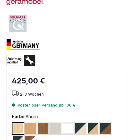
425,00 €
2-3 Wochen
Kostenloser Versand ab 100 €
Farbe
Ahorn
Ahorn
Buche hell
Nussbaum
Lichtgrau
Weiß
Onyx / Ahorn
Onyx / Buche hell
Onyx / Nussbau