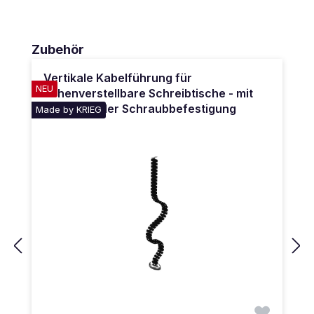
Produktgalerie überspringen
Zubehör
Vertikale Kabelführung für
NEU
höhenverstellbare Schreibtische - mit
Magnet- oder Schraubbefestigung
Made by KRIEG