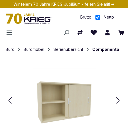
Wir feiern 70 Jahre KRIEG-Jubiläum - feiern Sie mit! ➔
Zum Hauptinhalt springen
Brutto
Netto
Büro
Büromöbel
Serienübersicht
Componenta