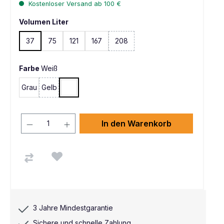
Kostenloser Versand ab 100 €
Volumen Liter
37
75
121
167
208
Farbe
Weiß
Grau
Gelb
Weiß
(Diese Option ist zurzeit nicht verfügbar. )
In den Warenkorb
3 Jahre Mindestgarantie
Sichere und schnelle Zahlung