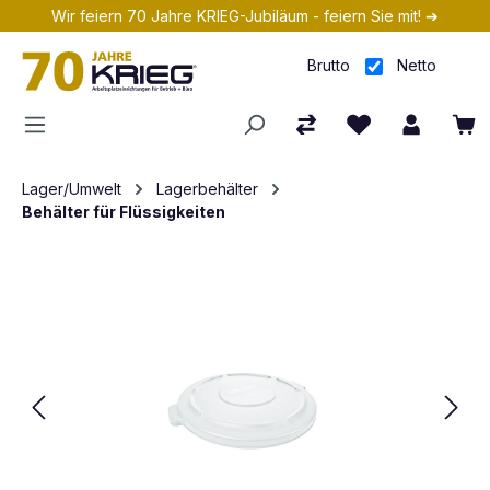
Wir feiern 70 Jahre KRIEG-Jubiläum - feiern Sie mit! ➔
Zum Hauptinhalt springen
Brutto
Netto
Lager/Umwelt
Lagerbehälter
Behälter für Flüssigkeiten