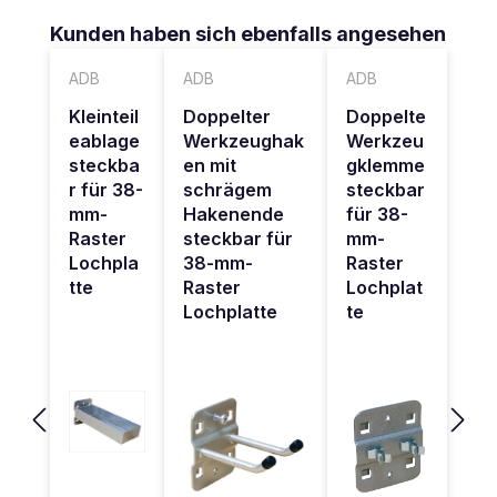
Produktgalerie überspringen
Kunden haben sich ebenfalls angesehen
ADB
ADB
ADB
Kleinteil
Doppelter
Doppelte
eablage
Werkzeughak
Werkzeu
steckba
en mit
gklemme
r für 38-
schrägem
steckbar
mm-
Hakenende
für 38-
Raster
steckbar für
mm-
Lochpla
38-mm-
Raster
tte
Raster
Lochplat
Lochplatte
te