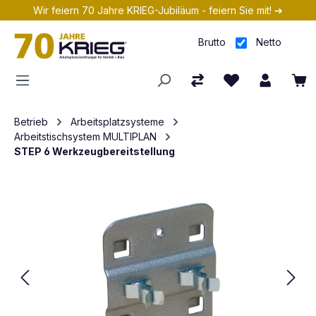
Wir feiern 70 Jahre KRIEG-Jubiläum - feiern Sie mit! ➔
Zum Hauptinhalt springen
Brutto
Netto
Betrieb
Arbeitsplatzsysteme
Arbeitstischsystem MULTIPLAN
STEP 6 Werkzeugbereitstellung