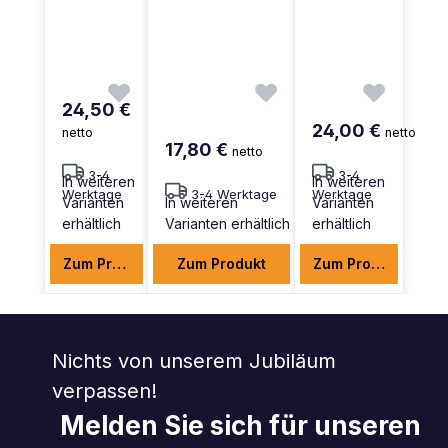
24,50 €
24,00 €
netto
netto
17,80 €
netto
3-4
3-4
In weiteren
In weiteren
Werktage
3-4 Werktage
Werktage
Varianten
In weiteren
Varianten
erhältlich
Varianten erhältlich
erhältlich
Zum Produkt
Zum Produkt
Zum Produkt
Nichts von unserem Jubiläum
verpassen!
Melden Sie sich für unseren