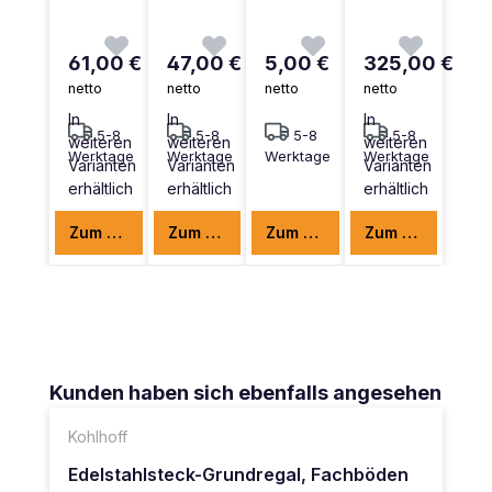
61,00 €
47,00 €
5,00 €
325,00 €
netto
netto
netto
netto
In
In
In
5-8
5-8
5-8
5-8
weiteren
weiteren
weiteren
Werktage
Werktage
Werktage
Werktage
Varianten
Varianten
Varianten
erhältlich
erhältlich
erhältlich
Zum Produkt
Zum Produkt
Zum Produkt
Zum Produkt
Produktgalerie überspringen
Kunden haben sich ebenfalls angesehen
Kohlhoff
Edelstahlsteck-Grundregal, Fachböden