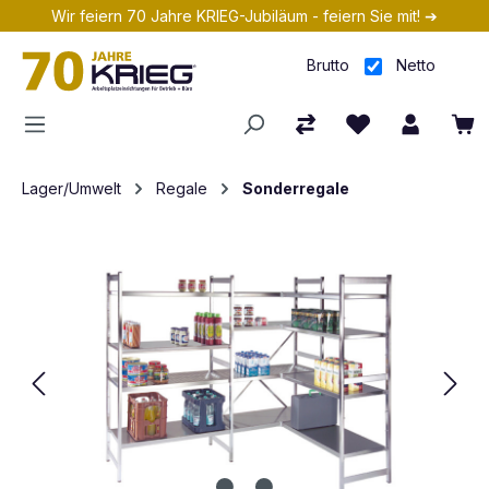
Wir feiern 70 Jahre KRIEG-Jubiläum - feiern Sie mit! ➔
Zum Hauptinhalt springen
Brutto
Netto
Lager/Umwelt
Regale
Sonderregale