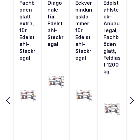
Fachb
Diago
Eckver
Edelst
oden
nale
bindun
ahlste
glatt
für
gskla
ck-
extra,
Edelst
mmer
Anbau
für
ahl-
für
regal,
Edelst
Steckr
Edelst
Fachb
ahl-
egal
ahl-
öden
Steckr
Steckr
glatt,
egal
egal
Feldlas
t 1200
kg