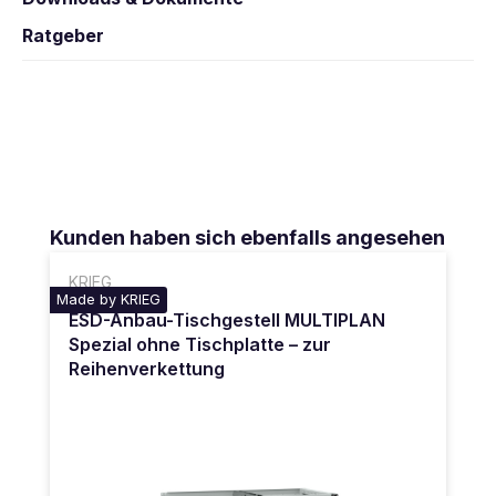
Ratgeber
Produktgalerie überspringen
Kunden haben sich ebenfalls angesehen
KRIEG
Made by KRIEG
ESD-Anbau-Tischgestell MULTIPLAN
Spezial ohne Tischplatte – zur
Reihenverkettung