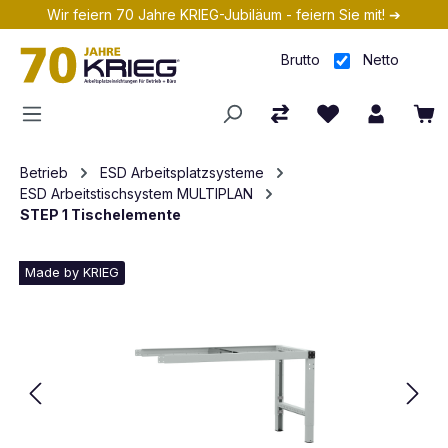
Wir feiern 70 Jahre KRIEG-Jubiläum - feiern Sie mit! ➔
Zum Hauptinhalt springen
Brutto
Netto
Betrieb
ESD Arbeitsplatzsysteme
ESD Arbeitstischsystem MULTIPLAN
STEP 1 Tischelemente
Made by KRIEG