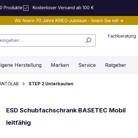
0 Produkte
Kostenloser Versand ab 100 €
Wir feiern 70 Jahre KRIEG-Jubiläum - feiern Sie mit! ➔
Fachberatung
igene Herstellung
Marken
Service
Ratgeber
 CANTOLAB
STEP 2 Unterbauten
ESD Schubfachschrank BASETEC Mobil
leitfähig