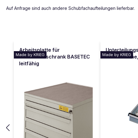
Auf Anfrage sind auch andere Schubfachaufteilungen lieferbar.
Produktgalerie überspringen
Arbeitsplatte für
Unterteilungs
Made by KRIEG
Made by KRIEG
Schubfachschrank BASETEC
Fachschiene,
leitfähig