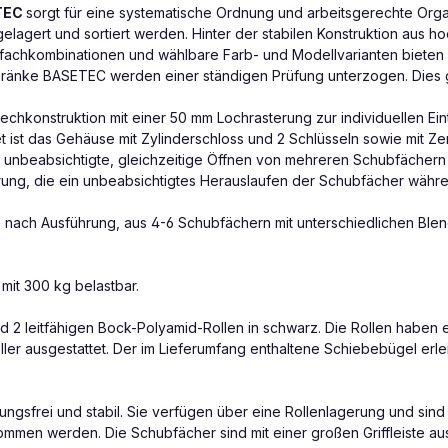
TEC
sorgt für eine systematische Ordnung und arbeitsgerechte Organ
lagert und sortiert werden. Hinter der stabilen Konstruktion aus 
fachkombinationen und wählbare Farb- und Modellvarianten bieten ind
ränke BASETEC werden einer ständigen Prüfung unterzogen. Dies gew
hkonstruktion mit einer 50 mm Lochrasterung zur individuellen Einte
et ist das Gehäuse mit Zylinderschloss und 2 Schlüsseln sowie mit Z
as unbeabsichtigte, gleichzeitige Öffnen von mehreren Schubfächern
ng, die ein unbeabsichtigtes Herauslaufen der Schubfächer währe
nach Ausführung, aus 4-6 Schubfächern mit unterschiedlichen Blen
mit 300 kg belastbar.
und 2 leitfähigen Bock-Polyamid-Rollen in schwarz. Die Rollen haben
steller ausgestattet. Der im Lieferumfang enthaltene Schiebebügel er
ngsfrei und stabil. Sie verfügen über eine Rollenlagerung und sind 
en werden. Die Schubfächer sind mit einer großen Griffleiste aus