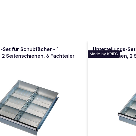
-Set für Schubfächer - 1
Unterteilungs-Set
Made by KRIEG
 2 Seitenschienen, 6 Fachteiler
Fachschienen, 2 S