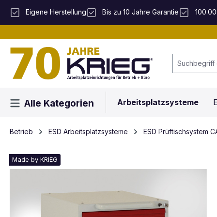
 Hauptinhalt springen
Zur Suche springen
Zur Hauptnavigation springen
Eigene Herstellung
Bis zu 10 Jahre Garantie
100.00
Arbeitsplatzsysteme
E
Alle Kategorien
Betrieb
ESD Arbeitsplatzsysteme
ESD Prüftischsystem
Made by KRIEG