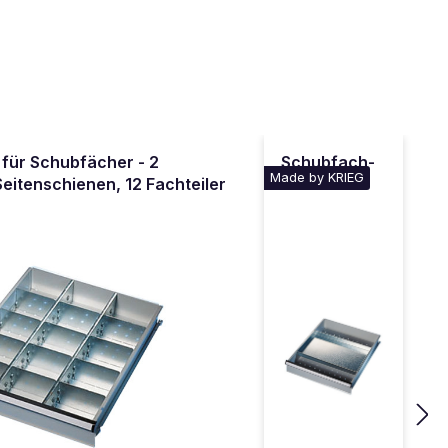
 für Schubfächer - 2
Schubfach-
Made by KRIEG
eitenschienen, 12 Fachteiler
Einsatz