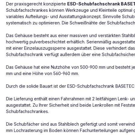
Der praxisgerecht konzipierte
ESD-Schubfachschrank BASE
Schubfachschrankes können Werkzeuge und Kleinteile optimal ge
variables Aufteilungs- und Ausstattungskonzept. Sinnvolle Schub
systematisch zu optimieren. Die Schweißnähte der Schubfachsch
Das Gehäuse besteht aus einer massiven und verstärkten Stahlblec
hochwertig pulverbeschichtet erhältlich. Serienmäßig ausgestatt
mit einer Einzelauszugssperre ausgestattet. Diese verhindert d
Schubfachschrank verfügt außerdem über eine Schubfachsicheru
Das Gehäuse hat eine Nutzhöhe von 500-900 mm und besteht je 
mm und eine Höhe von 560-960 mm.
Durch die solide Bauart ist der ESD-Schubfachschrank BASETEC 
Die Lieferung enthält einen Fahrrahmen mit 2 leitfähigen Lenk- 
ausgestattet. Zu Ihrer Sicherheit sind beide Lenkrollen mit Fest
Schubfachschrankes.
Die Schubfächer sind aus Stahlblech gefertigt und somit verwindu
mm Lochrasterung im Boden können Fachunterteilungen aufgenomm