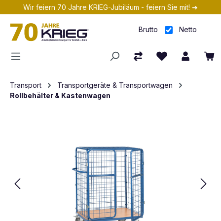
Wir feiern 70 Jahre KRIEG-Jubiläum - feiern Sie mit! ➔
Zum Hauptinhalt springen
Brutto
Netto
Transport
Transportgeräte & Transportwagen
Rollbehälter & Kastenwagen