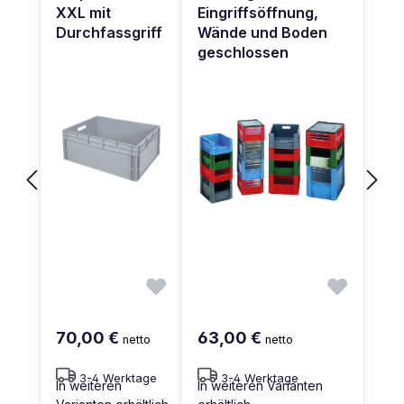
XXL mit
Eingriffsöffnung,
Durchfassgriff
Wände und Boden
geschlossen
70,00 €
63,00 €
netto
netto
3-4 Werktage
3-4 Werktage
In weiteren
In weiteren Varianten