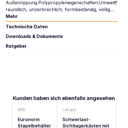
Außenrippung.Polypropyleneigenschaften:Umweltf
reundlich, unzerbrechlich, formbeständig, völlig…
Mehr
Technische Daten
Downloads & Dokumente
Ratgeber
Produktgalerie überspringen
Kunden haben sich ebenfalls angesehen
BRB
Lakape
Euronorm
Schwerlast-
Stapelbehälter
Sichtlagerkästen mit