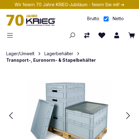
Wir feiern 70 Jahre KRIEG-Jubiläum - feiern Sie mit! ➔
Zum Hauptinhalt springen
Brutto
Netto
Lager/Umwelt
Lagerbehälter
Transport-, Euronorm- & Stapelbehälter