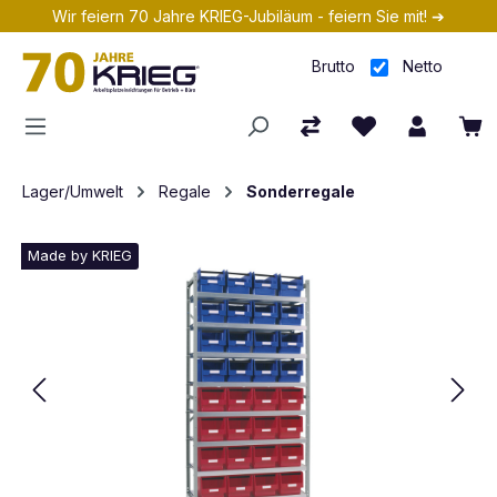
Wir feiern 70 Jahre KRIEG-Jubiläum - feiern Sie mit! ➔
Zum Hauptinhalt springen
Brutto
Netto
Lager/Umwelt
Regale
Sonderregale
Made by KRIEG