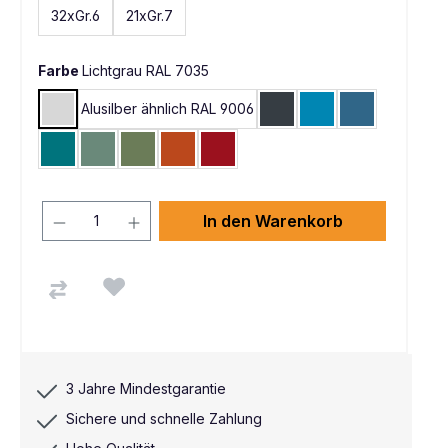
32xGr.6
21xGr.7
Farbe
Lichtgrau RAL 7035
Alusilber ähnlich RAL 9006
Lichtgrau RAL 7035
Anthrazit RAL 7016
Lichtblau RAL 5012
Brillantblau 
Wasserblau RAL 5021
Graugrün HF 0001
Resedagrün RAL 6011
Rotorange RAL 2001
Rubinrot RAL 3003
In den Warenkorb
3 Jahre Mindestgarantie
Sichere und schnelle Zahlung