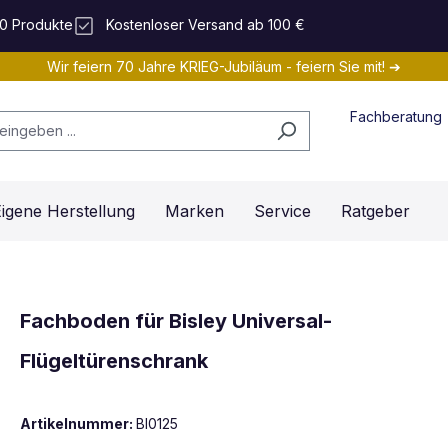
0 Produkte
Kostenloser Versand ab 100 €
Wir feiern 70 Jahre KRIEG-Jubiläum - feiern Sie mit! ➔
Fachberatung
igene Herstellung
Marken
Service
Ratgeber
Fachboden für Bisley Universal-
Flügeltürenschrank
Artikelnummer:
BI0125