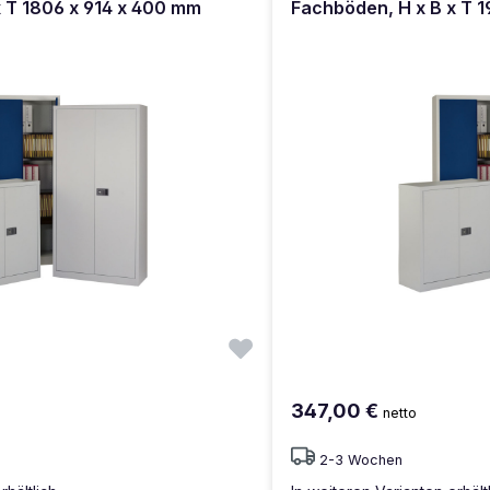
x T 1806 x 914 x 400 mm
Fachböden, H x B x T 
347,00 €
netto
2-3 Wochen